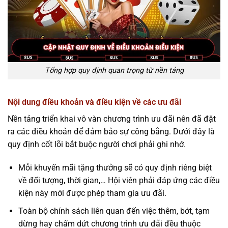
Tổng hợp quy định quan trọng từ nền tảng
Nội dung điều khoản và điều kiện về các ưu đãi
Nền tảng triển khai vô vàn chương trình ưu đãi nên đã đặt
ra các điều khoản để đảm bảo sự công bằng. Dưới đây là
quy định cốt lõi bắt buộc người chơi phải ghi nhớ.
Mỗi khuyến mãi tặng thưởng sẽ có quy định riêng biệt
về đối tượng, thời gian,… Hội viên phải đáp ứng các điều
kiện này mới được phép tham gia ưu đãi.
Toàn bộ chính sách liên quan đến việc thêm, bớt, tạm
dừng hay chấm dứt chương trình ưu đãi đều thuộc