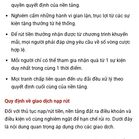
quyền quyết định của nền tảng.
Nghiêm cấm những hành vi gian lận, trục lợi từ các sự
kiện tặng thưởng từ hệ thống.
Để rút tiền thưởng nhận được từ chương trình khuyến
mãi, mọi người phải đáp ứng yêu cầu về số vòng cược
hợp lệ.
Mỗi người chỉ có thể tham gia nhận quà từ 1 sự kiện
duy nhất trong cùng 1 thời điểm.
Mọi tranh chấp liên quan đến ưu đãi đều xử lý theo
quyết định cuối cùng của nền tảng.
Quy định về giao dịch nạp rút
Đối với thủ tục nạp/rút tiền, nền tảng đặt ra điều khoản và
điều kiện vô cùng nghiêm ngặt để hạn chế rủi ro. Dưới đây
là nội dung quan trọng áp dụng cho các giao dịch.