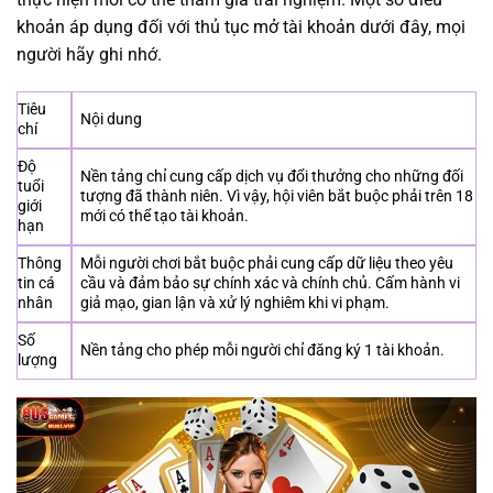
khoản áp dụng đối với thủ tục mở tài khoản dưới đây, mọi
người hãy ghi nhớ.
Tiêu
Nội dung
chí
Độ
Nền tảng chỉ cung cấp dịch vụ đổi thưởng cho những đối
tuổi
tượng đã thành niên. Vì vậy, hội viên bắt buộc phải trên 18
giới
mới có thể tạo tài khoản.
hạn
Thông
Mỗi người chơi bắt buộc phải cung cấp dữ liệu theo yêu
tin cá
cầu và đảm bảo sự chính xác và chính chủ. Cấm hành vi
nhân
giả mạo, gian lận và xử lý nghiêm khi vi phạm.
Số
Nền tảng cho phép mỗi người chỉ đăng ký 1 tài khoản.
lượng