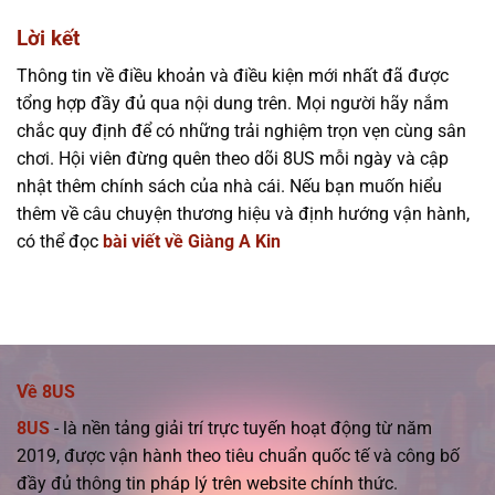
Lời kết
Thông tin về điều khoản và điều kiện mới nhất đã được
tổng hợp đầy đủ qua nội dung trên. Mọi người hãy nắm
chắc quy định để có những trải nghiệm trọn vẹn cùng sân
chơi. Hội viên đừng quên theo dõi 8US mỗi ngày và cập
nhật thêm chính sách của nhà cái. Nếu bạn muốn hiểu
thêm về câu chuyện thương hiệu và định hướng vận hành,
có thể đọc
bài viết về Giàng A Kin
Về 8US
8US
- là nền tảng giải trí trực tuyến hoạt động từ năm
2019, được vận hành theo tiêu chuẩn quốc tế và công bố
đầy đủ thông tin pháp lý trên website chính thức.