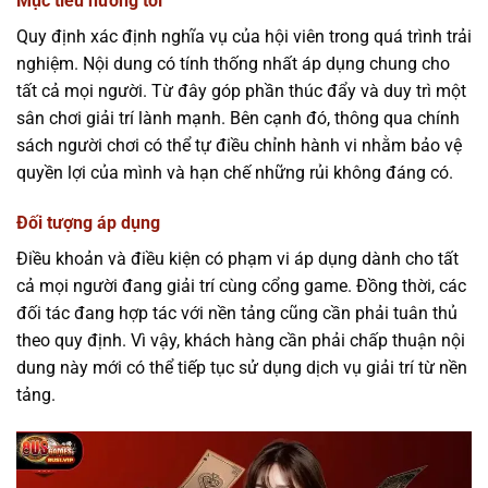
Mục tiêu hướng tới
Quy định xác định nghĩa vụ của hội viên trong quá trình trải
nghiệm. Nội dung có tính thống nhất áp dụng chung cho
tất cả mọi người. Từ đây góp phần thúc đẩy và duy trì một
sân chơi giải trí lành mạnh. Bên cạnh đó, thông qua chính
sách người chơi có thể tự điều chỉnh hành vi nhằm bảo vệ
quyền lợi của mình và hạn chế những rủi không đáng có.
Đối tượng áp dụng
Điều khoản và điều kiện có phạm vi áp dụng dành cho tất
cả mọi người đang giải trí cùng cổng game. Đồng thời, các
đối tác đang hợp tác với nền tảng cũng cần phải tuân thủ
theo quy định. Vì vậy, khách hàng cần phải chấp thuận nội
dung này mới có thể tiếp tục sử dụng dịch vụ giải trí từ nền
tảng.