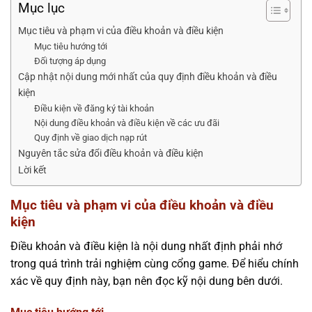
Mục lục
Mục tiêu và phạm vi của điều khoản và điều kiện
Mục tiêu hướng tới
Đối tượng áp dụng
Cập nhật nội dung mới nhất của quy định điều khoản và điều
kiện
Điều kiện về đăng ký tài khoản
Nội dung điều khoản và điều kiện về các ưu đãi
Quy định về giao dịch nạp rút
Nguyên tắc sửa đổi điều khoản và điều kiện
Lời kết
Mục tiêu và phạm vi của điều khoản và điều
kiện
Điều khoản và điều kiện là nội dung nhất định phải nhớ
trong quá trình trải nghiệm cùng cổng game. Để hiểu chính
xác về quy định này, bạn nên đọc kỹ nội dung bên dưới.