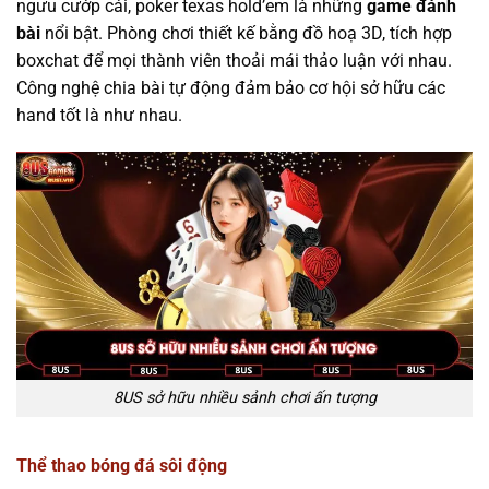
ngưu cướp cái, poker texas hold’em là những
game đánh
bài
nổi bật. Phòng chơi thiết kế bằng đồ hoạ 3D, tích hợp
boxchat để mọi thành viên thoải mái thảo luận với nhau.
Công nghệ chia bài tự động đảm bảo cơ hội sở hữu các
hand tốt là như nhau.
8US sở hữu nhiều sảnh chơi ấn tượng
Thể thao bóng đá sôi động