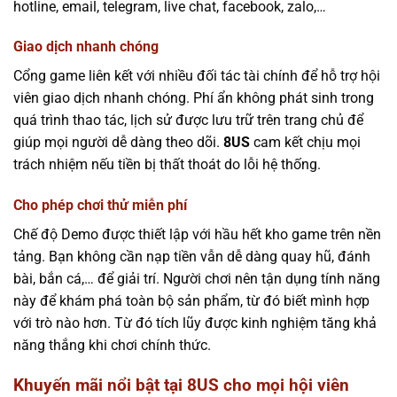
hotline, email, telegram, live chat, facebook, zalo,…
Giao dịch nhanh chóng
Cổng game liên kết với nhiều đối tác tài chính để hỗ trợ hội
viên giao dịch nhanh chóng. Phí ẩn không phát sinh trong
quá trình thao tác, lịch sử được lưu trữ trên trang chủ để
giúp mọi người dễ dàng theo dõi.
8US
cam kết chịu mọi
trách nhiệm nếu tiền bị thất thoát do lỗi hệ thống.
Cho phép chơi thử miễn phí
Chế độ Demo được thiết lập với hầu hết kho game trên nền
tảng. Bạn không cần nạp tiền vẫn dễ dàng quay hũ, đánh
bài, bắn cá,… để giải trí. Người chơi nên tận dụng tính năng
này để khám phá toàn bộ sản phẩm, từ đó biết mình hợp
với trò nào hơn. Từ đó tích lũy được kinh nghiệm tăng khả
năng thắng khi chơi chính thức.
Khuyến mãi nổi bật tại 8US cho mọi hội viên