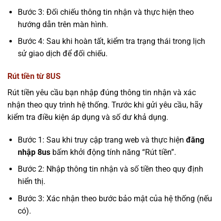
Bước 3: Đối chiếu thông tin nhận và thực hiện theo
hướng dẫn trên màn hình.
Bước 4: Sau khi hoàn tất, kiểm tra trạng thái trong lịch
sử giao dịch để đối chiếu.
Rút tiền từ 8US
Rút tiền yêu cầu bạn nhập đúng thông tin nhận và xác
nhận theo quy trình hệ thống. Trước khi gửi yêu cầu, hãy
kiểm tra điều kiện áp dụng và số dư khả dụng.
Bước 1: Sau khi truy cập trang web và thực hiện
đăng
nhập 8us
bấm khởi động tính năng “Rút tiền”.
Bước 2: Nhập thông tin nhận và số tiền theo quy định
hiển thị.
Bước 3: Xác nhận theo bước bảo mật của hệ thống (nếu
có).