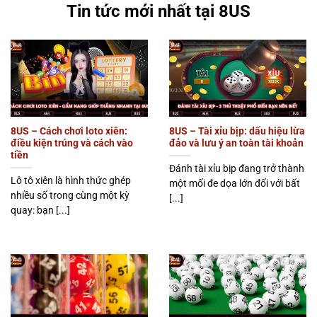
Tin tức mới nhất tại 8US
8US – Cách chơi loto xiên:
8US – Tài xỉu bịp: dấu hiệu lừa
điều kiện trúng và cách vào
đảo và lưu ý an toàn tài khoản
tiền
Đánh tài xỉu bịp đang trở thành
Lô tô xiên là hình thức ghép
một mối đe dọa lớn đối với bất
nhiều số trong cùng một kỳ
[...]
quay: bạn [...]