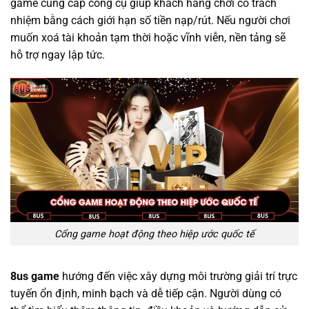
game cung cấp công cụ giúp khách hàng chơi có trách
nhiệm bằng cách giới hạn số tiền nạp/rút. Nếu người chơi
muốn xoá tài khoản tạm thời hoặc vĩnh viễn, nền tảng sẽ
hỗ trợ ngay lập tức.
Cổng game hoạt động theo hiệp ước quốc tế
8us game
hướng đến việc xây dựng môi trường giải trí trực
tuyến ổn định, minh bạch và dễ tiếp cận. Người dùng có