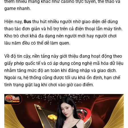
thêm nhiều mảng khác như casino trực tuyến, thể thao và
game nhanh.
Hiện nay,
8us
thu hút nhiều người nhờ giao diện dễ dùng
thao tác đơn giản và hỗ trợ trên cả điện thoại lẫn máy tính.
Kho trò chơi khá đa dạng nên người mới hay người chơi
lâu năm đều có thể dễ làm quen.
Về độ tin cậy, nền tảng này giới thiệu đang hoạt động theo
giấy phép quốc tế và có áp dụng công nghệ mã hóa dữ liệu
nhằm tăng mức độ an toàn khi đăng nhập và giao dịch.
Ngoài ra, hệ thống cũng được tối ưu khá ổn định, hạn chế
tình trạng giật lag khi chơi vào giờ cao điểm.