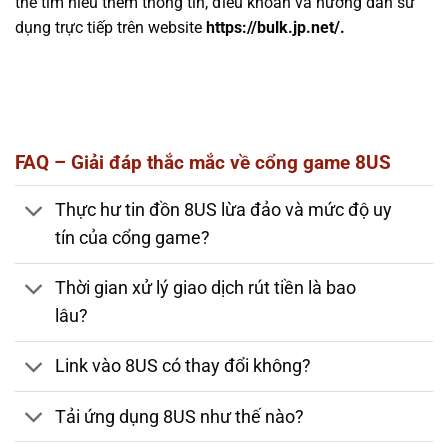
thể tìm hiểu thêm thông tin, điều khoản và hướng dẫn sử
dụng trực tiếp trên website
https://bulk.jp.net/.
FAQ – Giải đáp thắc mắc về cổng game 8US
Thực hư tin đồn 8US lừa đảo và mức độ uy
tín của cổng game?
Thời gian xử lý giao dịch rút tiền là bao
lâu?
Link vào 8US có thay đổi không?
Tải ứng dụng 8US như thế nào?