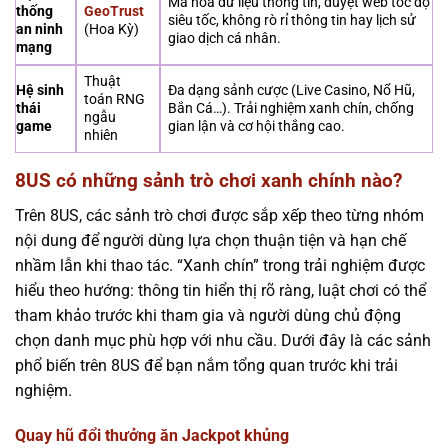
Mã hóa dữ liệu thông tin, duyệt web tốc độ
thống
GeoTrust
siêu tốc, không rò rỉ thông tin hay lịch sử
an ninh
(Hoa Kỳ)
giao dịch cá nhân.
mạng
Thuật
Hệ sinh
Đa dạng sảnh cược (Live Casino, Nổ Hũ,
toán RNG
thái
Bắn Cá…). Trải nghiệm xanh chín, chống
ngẫu
game
gian lận và cơ hội thắng cao.
nhiên
8US có những sảnh trò chơi xanh chính nào?
Trên 8US, các sảnh trò chơi được sắp xếp theo từng nhóm
nội dung để người dùng lựa chọn thuận tiện và hạn chế
nhầm lẫn khi thao tác. “Xanh chín” trong trải nghiệm được
hiểu theo hướng: thông tin hiển thị rõ ràng, luật chơi có thể
tham khảo trước khi tham gia và người dùng chủ động
chọn danh mục phù hợp với nhu cầu. Dưới đây là các sảnh
phổ biến trên 8US để bạn nắm tổng quan trước khi trải
nghiệm.
Quay hũ đổi thưởng ăn Jackpot khủng