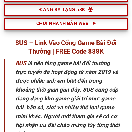
ĐĂNG KÝ TẶNG 58K
CHƠI NHANH BẢN WEB
8US – Link Vào Cổng Game Bài Đổi
Thưởng | FREE Code 888K
8US
là nền tảng game bài đổi thưởng
trực tuyến đã hoạt động từ năm 2019 và
được nhiều anh em biết đến trong
khoảng thời gian gần đây. 8US cung cấp
đang dạng kho game giải trí như: game
bài, bắn cá, slot và nhiều thể loại game
mini khác. Người mới tham gia sẽ có cơ
hội nhận ưu đãi chào mừng tùy từng thời