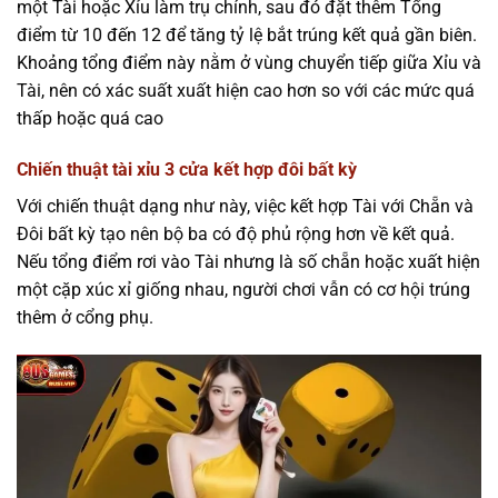
một Tài hoặc Xỉu làm trụ chính, sau đó đặt thêm Tổng
điểm từ 10 đến 12 để tăng tỷ lệ bắt trúng kết quả gần biên.
Khoảng tổng điểm này nằm ở vùng chuyển tiếp giữa Xỉu và
Tài, nên có xác suất xuất hiện cao hơn so với các mức quá
thấp hoặc quá cao
Chiến thuật tài xỉu 3 cửa kết hợp đôi bất kỳ
Với chiến thuật dạng như này, việc kết hợp Tài với Chẵn và
Đôi bất kỳ tạo nên bộ ba có độ phủ rộng hơn về kết quả.
Nếu tổng điểm rơi vào Tài nhưng là số chẵn hoặc xuất hiện
một cặp xúc xỉ giống nhau, người chơi vẫn có cơ hội trúng
thêm ở cổng phụ.