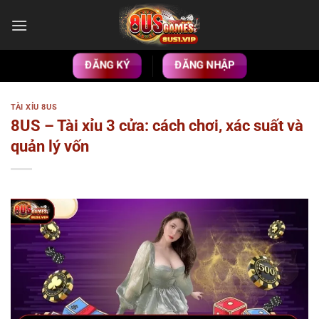
Bỏ
qua
nội
dung
ĐĂNG KÝ
ĐĂNG NHẬP
TÀI XỈU 8US
8US – Tài xỉu 3 cửa: cách chơi, xác suất và
quản lý vốn