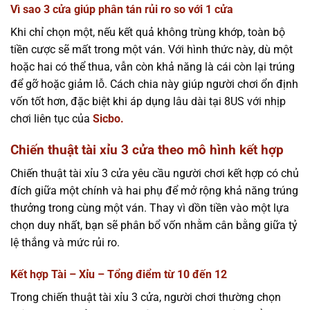
Vì sao 3 cửa giúp phân tán rủi ro so với 1 cửa
Khi chỉ chọn một, nếu kết quả không trùng khớp, toàn bộ
tiền cược sẽ mất trong một ván. Với hình thức này, dù một
hoặc hai có thể thua, vẫn còn khả năng là cái còn lại trúng
để gỡ hoặc giảm lỗ. Cách chia này giúp người chơi ổn định
vốn tốt hơn, đặc biệt khi áp dụng lâu dài tại 8US với nhịp
chơi liên tục của
Sicbo.
Chiến thuật tài xỉu 3 cửa theo mô hình kết hợp
Chiến thuật tài xỉu 3 cửa yêu cầu người chơi kết hợp có chủ
đích giữa một chính và hai phụ để mở rộng khả năng trúng
thưởng trong cùng một ván. Thay vì dồn tiền vào một lựa
chọn duy nhất, bạn sẽ phân bổ vốn nhằm cân bằng giữa tỷ
lệ thắng và mức rủi ro.
Kết hợp Tài – Xỉu – Tổng điểm từ 10 đến 12
Trong chiến thuật tài xỉu 3 cửa, người chơi thường chọn