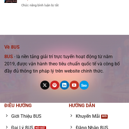
8US:
quyền
vốn
Chức năng bình luận bị tắt
ở
tải
và
Khuyến
app,
cập
mãi
nạp
nhật
8US:
rút
nhóm
và
ưu
lưu
đãi,
ý
điều
bảo
kiện
mật
Về 8US
và
cách
8US
- là nền tảng giải trí trực tuyến hoạt động từ năm
nhận
2019, được vận hành theo tiêu chuẩn quốc tế và công bố
đầy đủ thông tin pháp lý trên website chính thức.
ĐIỀU HƯỚNG
HƯỚNG DẪN
Giới Thiệu 8US
Khuyến Mãi
Đại Lý 8US
Đăng Nhập 8US