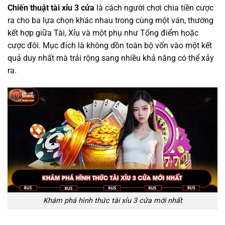
Chiến thuật tài xỉu 3 cửa
là cách người chơi chia tiền cược
ra cho ba lựa chọn khác nhau trong cùng một ván, thường
kết hợp giữa Tài, Xỉu và một phụ như Tổng điểm hoặc
cược đôi. Mục đích là không dồn toàn bộ vốn vào một kết
quả duy nhất mà trải rộng sang nhiều khả năng có thể xảy
ra.
Khám phá hình thức tài xỉu 3 cửa mới nhất